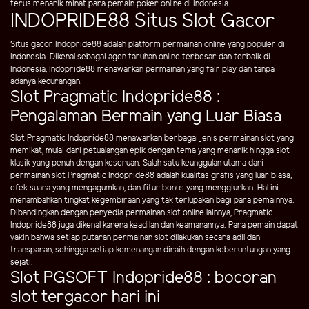
terus menarik minat para pemain poker online di Indonesia.
INDOPRIDE88 Situs Slot Gacor
Situs gacor Indopride88 adalah platform permainan online yang populer di
Indonesia. Dikenal sebagai agen taruhan online terbesar dan terbaik di
Indonesia, Indopride88 menawarkan permainan yang fair play dan tanpa
adanya kecurangan.
Slot Pragmatic Indopride88 :
Pengalaman Bermain yang Luar Biasa
Slot Pragmatic Indopride88 menawarkan berbagai jenis permainan slot yang
memikat, mulai dari petualangan epik dengan tema yang menarik hingga slot
klasik yang penuh dengan keseruan. Salah satu keunggulan utama dari
permainan slot Pragmatic Indopride88 adalah kualitas grafis yang luar biasa,
efek suara yang mengagumkan, dan fitur bonus yang menggiurkan. Hal ini
menambahkan tingkat kegembiraan yang tak terlupakan bagi para pemainnya.
Dibandingkan dengan penyedia permainan slot online lainnya, Pragmatic
Indopride88 juga dikenal karena keadilan dan keamanannya. Para pemain dapat
yakin bahwa setiap putaran permainan slot dilakukan secara adil dan
transparan, sehingga setiap kemenangan diraih dengan keberuntungan yang
sejati.
Slot PGSOFT Indopride88 : bocoran
slot tergacor hari ini