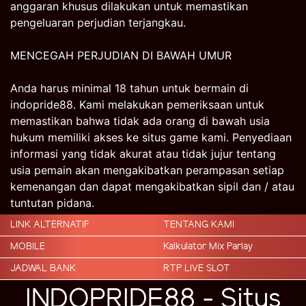
anggaran khusus dilakukan untuk memastikan
pengeluaran perjudian terjangkau.
MENCEGAH PERJUDIAN DI BAWAH UMUR
Anda harus minimal 18 tahun untuk bermain di
indopride88. Kami melakukan pemeriksaan untuk
memastikan bahwa tidak ada orang di bawah usia
hukum memiliki akses ke situs game kami. Penyediaan
informasi yang tidak akurat atau tidak jujur tentang
usia pemain akan mengakibatkan perampasan setiap
kemenangan dan dapat mengakibatkan sipil dan / atau
tuntutan pidana.
LINK ALTERNATIF
TENTANG KAMI
MOBILE
Kalkulator Mix Parlay
JADWAL BANK
RTP LIVE SLOT
INDOPRIDE88 - Situs