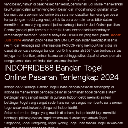
yang besar, namun di balik resiko tersebut, permainan judi online menawarkan
keuntungan dalam jumlah yang lebih besar dari modal yang di gunakan untuk
bermain. para pemain judi online bisa saja mendapatkan kemenangan besar
hanya dengan modal yang kecil, untuk itu para pemain harus bijak dalam
memilih situs mana yang akan di jadikan sebagai bandar Judi Online, pastikan
Bandar yang di pilih tersebut memiliki track record selalu membayar
kemenangan member. Seperti halnya INDOPRIDE88 yang merupakan
Bandar
Judi Online
Amanah 2024 resmi dari IDNPLAY dan sudah mendapat lisensi
resmi dari lembaga judi internasional PAGCOR yang membuktikan situs ini
dapat di percaya sebagai bandar judi Online amanah 2024 dan tentunya situs
ini juga memberikan jaminan keamanan sehingga situs dapat di akses pemain
dengan aman dan terhindar dari ancaman hacker.
INDOPRIDE88 Bandar Togel
Online Pasaran Terlengkap 2024
Indopride88 sebagai Bandar Togel Online dengan pasaran terlengkap di
indonesia menawarkan berbagai pasaran permainan togel dengan sistem
bettingan yang sangat mudah di gunakan, Indopride88 memiliki sistem
bettingan togel yang sangat sederhana namun sangat membantu para pemain
togel untuk melakukan bettingan di Indopride88.
Selain sistem bettingan yang mudah di pahami, indopride88 juga memiliki
berbagai pilihan pasaran togel terkemuka di antaranya adalah Togel
Singapore, Togel Hongkong, Togel Sydney, Togel Toto macau, Togel Taiwan dan