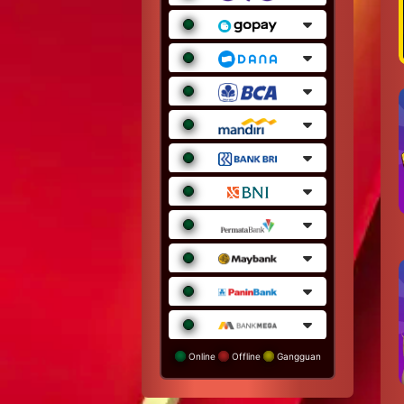
Online
Offline
Gangguan