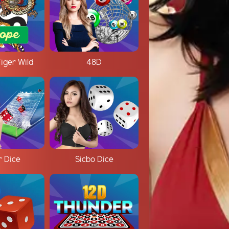
iger Wild
48D
r Dice
Sicbo Dice