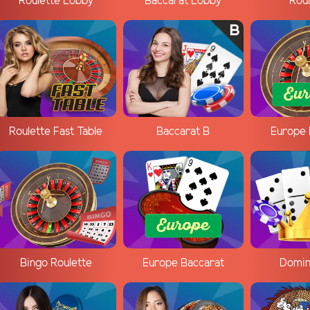
Roulette Lobby
Baccarat Lobby
Rou
Roulette Fast Table
Baccarat B
Europe 
Bingo Roulette
Europe Baccarat
Domin