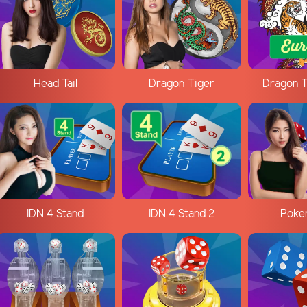
Head Tail
Dragon Tiger
Dragon T
IDN 4 Stand
IDN 4 Stand 2
Poke