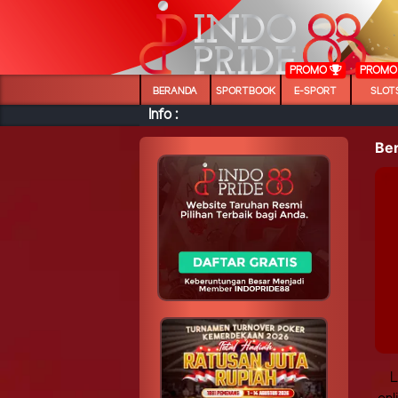
PROMO
PROM
BERANDA
SPORTBOOK
E-SPORT
SLOT
Info :
Selamat Datang
Be
L