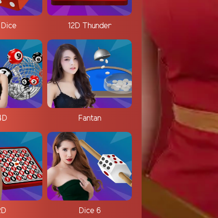
 Dice
12D Thunder
4D
Fantan
2D
Dice 6