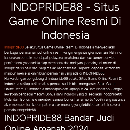
INDOPRIDE88 - Situs
Game Online Resmi Di
Indonesia
Indopride88
Selaku Situs Game Online Resmi Di Indonesia menyediakan
berbagai permainan judi online resmi yang menguntungkan pemain. Hal ini di
karenakan pemain mendapat pelayanan maksimal dari customer service
profesional yang selalu siap memandu dan melayani pemain judi online di
Indopride88 baik dari segi melakukan transaksi seperti deposit, withdraw
maupun menjelaskan ribuan permainan yang ada di INDOPRIDE88.
Hanya dengan bergabung di Indopride88 selaku Situs Game Online Resmi Di
Indonesia setiap bettor atau pemain sudah bisa mengakses Situs Game
Online Resmi Di Indonesia dimanapun dan kapanpun 24 Jam Nonstop. Jangan
lewatkan berbagai macam Bonus dan Promosi yang di sediakan Indopride88
Mulai dari Bonus new member sampai bonus harian up to 100% yang pastinya
akan memberikan kesempatan untuk menang yang lebih besar untuk seluruh
pemain Indopride88.
INDOPRIDE88 Bandar Judi
Online Amanah 2024