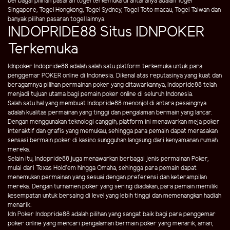
berbagai pilihan pasaran togel terkemuka di antaranya adalah Togel
Singapore, Togel Hongkong, Togel Sydney, Togel Toto macau, Togel Taiwan dan
banyak pilihan pasaran togel lainnya.
INDOPRIDE88 Situs IDNPOKER
Terkemuka
Idnpoker Indopride88 adalah salah satu platform terkemuka untuk para
penggemar POKER online di Indonesia. Dikenal atas reputasinya yang kuat dan
beragamnya pilihan permainan poker yang ditawarkannya, Indopride88 telah
menjadi tujuan utama bagi pemain poker online di seluruh Indonesia.
Salah satu hal yang membuat Indopride88 menonjol di antara pesaingnya
adalah kualitas permainan yang tinggi dan pengalaman bermain yang lancar.
Dengan menggunakan teknologi canggih, platform ini menawarkan meja poker
interaktif dan grafis yang memukau, sehingga para pemain dapat merasakan
sensasi bermain poker di kasino sungguhan langsung dari kenyamanan rumah
mereka.
Selain itu, Indopride88 juga menawarkan berbagai jenis permainan Poker,
mulai dari Texas Hold'em hingga Omaha, sehingga para pemain dapat
menemukan permainan yang sesuai dengan preferensi dan keterampilan
mereka. Dengan turnamen poker yang sering diadakan, para pemain memiliki
kesempatan untuk bersaing di level yang lebih tinggi dan memenangkan hadiah
menarik.
Idn Poker Indopride88 adalah pilihan yang sangat baik bagi para penggemar
poker online yang mencari pengalaman bermain poker yang menarik, aman,