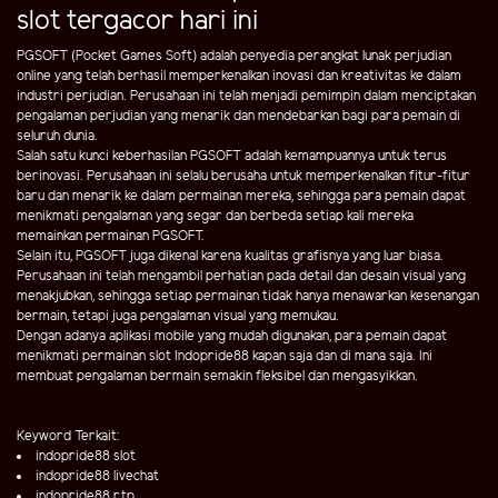
slot tergacor hari ini
PGSOFT (Pocket Games Soft) adalah penyedia perangkat lunak perjudian
online yang telah berhasil memperkenalkan inovasi dan kreativitas ke dalam
industri perjudian. Perusahaan ini telah menjadi pemimpin dalam menciptakan
pengalaman perjudian yang menarik dan mendebarkan bagi para pemain di
seluruh dunia.
Salah satu kunci keberhasilan PGSOFT adalah kemampuannya untuk terus
berinovasi. Perusahaan ini selalu berusaha untuk memperkenalkan fitur-fitur
baru dan menarik ke dalam permainan mereka, sehingga para pemain dapat
menikmati pengalaman yang segar dan berbeda setiap kali mereka
memainkan permainan PGSOFT.
Selain itu, PGSOFT juga dikenal karena kualitas grafisnya yang luar biasa.
Perusahaan ini telah mengambil perhatian pada detail dan desain visual yang
menakjubkan, sehingga setiap permainan tidak hanya menawarkan kesenangan
bermain, tetapi juga pengalaman visual yang memukau.
Dengan adanya aplikasi mobile yang mudah digunakan, para pemain dapat
menikmati permainan slot Indopride88 kapan saja dan di mana saja. Ini
membuat pengalaman bermain semakin fleksibel dan mengasyikkan.
Keyword Terkait:
indopride88 slot
indopride88 livechat
indopride88 rtp