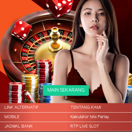
MAIN SEKARANG
LINK ALTERNATIF
TENTANG KAMI
MOBILE
Kalkulator Mix Parlay
JADWAL BANK
RTP LIVE SLOT