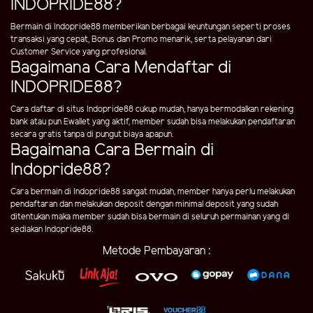
INDOPRIDE88?
Bermain di Indopride88 memberikan berbagai keuntungan seperti proses
transaksi yang cepat, Bonus dan Promo menarik, serta pelayanan dari
Customer Service yang profesional.
Bagaimana Cara Mendaftar di
INDOPRIDE88?
Cara daftar di situs Indopride88 cukup mudah, hanya bermodalkan rekening
bank atau pun Ewallet yang aktif, member sudah bisa melakukan pendaftaran
secara gratis tanpa di pungut biaya apapun.
Bagaimana Cara Bermain di
Indopride88?
Cara bermain di Indopride88 sangat mudah, member hanya perlu melakukan
pendaftaran dan melakukan deposit dengan minimal deposit yang sudah
ditentukan maka member sudah bisa bermain di seluruh permainan yang di
sediakan Indopride88.
Metode Pembayaran :